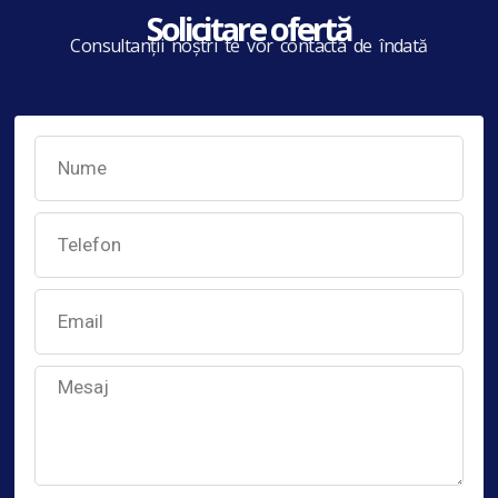
Solicitare ofertă
Consultanții noștri te vor contacta de îndată