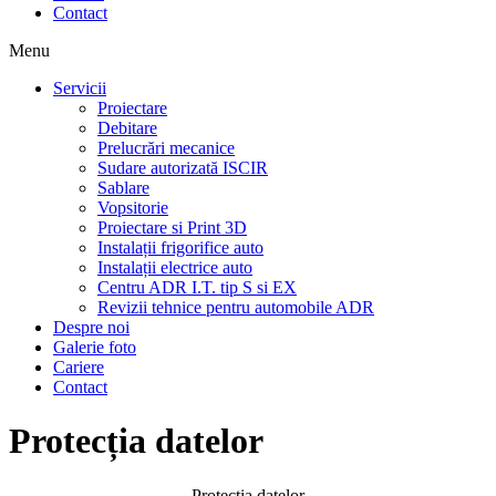
Contact
Menu
Servicii
Proiectare
Debitare
Prelucrări mecanice
Sudare autorizată ISCIR
Sablare
Vopsitorie
Proiectare si Print 3D
Instalații frigorifice auto
Instalații electrice auto
Centru ADR I.T. tip S si EX
Revizii tehnice pentru automobile ADR
Despre noi
Galerie foto
Cariere
Contact
Protecția datelor
Protecția datelor