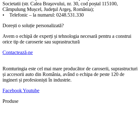
Societatii (str. Calea Braşovului, nr. 30, cod poștal 115100,
Câmpulung Mușcel, Judeţul Argeş, România);
• Telefonic – la numarul: 0248.531.330
Dorești o soluție personalizată?
Avem o echipă de experți și tehnologia necesară pentru a construi
orice tip de caroserie sau suprastructură
Contactează-ne
Romturingia este cel mai mare producător de caroserii, suprastructuri
și accesorii auto din România, având o echipa de peste 120 de
ingineri și profesioniști în industrie.
Facebook
Youtube
Produse
Dacia Duster Pick-Up
Renault Express 4 locuri N1
Autovehicule Frigorifice