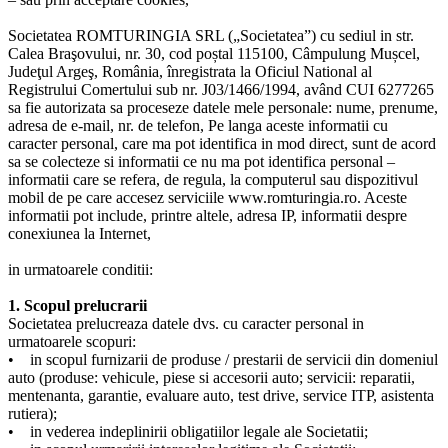
Societatea ROMTURINGIA SRL („Societatea”) cu sediul in str.
Calea Braşovului, nr. 30, cod poștal 115100, Câmpulung Mușcel,
Judeţul Argeş, România, înregistrata la Oficiul National al
Registrului Comertului sub nr. J03/1466/1994, având CUI 6277265
sa fie autorizata sa proceseze datele mele personale: nume, prenume,
adresa de e-mail, nr. de telefon, Pe langa aceste informatii cu
caracter personal, care ma pot identifica in mod direct, sunt de acord
sa se colecteze si informatii ce nu ma pot identifica personal –
informatii care se refera, de regula, la computerul sau dispozitivul
mobil de pe care accesez serviciile www.romturingia.ro. Aceste
informatii pot include, printre altele, adresa IP, informatii despre
conexiunea la Internet,
in urmatoarele conditii:
1. Scopul prelucrarii
Societatea prelucreaza datele dvs. cu caracter personal in
urmatoarele scopuri:
• in scopul furnizarii de produse / prestarii de servicii din domeniul
auto (produse: vehicule, piese si accesorii auto; servicii: reparatii,
mentenanta, garantie, evaluare auto, test drive, service ITP, asistenta
rutiera);
• in vederea indeplinirii obligatiilor legale ale Societatii;