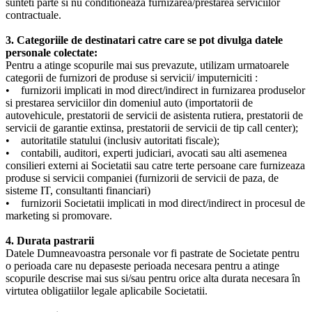
sunteti parte si nu conditioneaza furnizarea/prestarea serviciilor
contractuale.
3. Categoriile de destinatari catre care se pot divulga datele
personale colectate:
Pentru a atinge scopurile mai sus prevazute, utilizam urmatoarele
categorii de furnizori de produse si servicii/ imputerniciti :
• furnizorii implicati in mod direct/indirect in furnizarea produselor
si prestarea serviciilor din domeniul auto (importatorii de
autovehicule, prestatorii de servicii de asistenta rutiera, prestatorii de
servicii de garantie extinsa, prestatorii de servicii de tip call center);
• autoritatile statului (inclusiv autoritati fiscale);
• contabili, auditori, experti judiciari, avocati sau alti asemenea
consilieri externi ai Societatii sau catre terte persoane care furnizeaza
produse si servicii companiei (furnizorii de servicii de paza, de
sisteme IT, consultanti financiari)
• furnizorii Societatii implicati in mod direct/indirect in procesul de
marketing si promovare.
4. Durata pastrarii
Datele Dumneavoastra personale vor fi pastrate de Societate pentru
o perioada care nu depaseste perioada necesara pentru a atinge
scopurile descrise mai sus si/sau pentru orice alta durata necesara în
virtutea obligatiilor legale aplicabile Societatii.