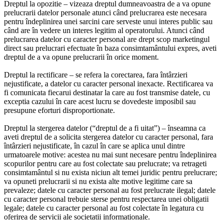
Dreptul la opozitie – vizeaza dreptul dumneavoastra de a va opune
prelucrarii datelor personale atunci când prelucrarea este necesara
pentru îndeplinirea unei sarcini care serveste unui interes public sau
când are în vedere un interes legitim al operatorului. Atunci când
prelucrarea datelor cu caracter personal are drept scop marketingul
direct sau prelucrari efectuate în baza consimtamântului expres, aveti
dreptul de a va opune prelucrarii în orice moment.
Dreptul la rectificare – se refera la corectarea, fara întârzieri
nejustificate, a datelor cu caracter personal inexacte. Rectificarea va
fi comunicata fiecarui destinatar la care au fost transmise datele, cu
exceptia cazului în care acest lucru se dovedeste imposibil sau
presupune eforturi disproportionate.
Dreptul la stergerea datelor (“dreptul de a fi uitat”) – înseamna ca
aveti dreptul de a solicita stergerea datelor cu caracter personal, fara
întârzieri nejustificate, în cazul în care se aplica unul dintre
urmatoarele motive: acestea nu mai sunt necesare pentru îndeplinirea
scopurilor pentru care au fost colectate sau prelucrate; va retrageti
consimtamântul si nu exista niciun alt temei juridic pentru prelucrare;
va opuneti prelucrarii si nu exista alte motive legitime care sa
prevaleze; datele cu caracter personal au fost prelucrate ilegal; datele
cu caracter personal trebuie sterse pentru respectarea unei obligatii
legale; datele cu caracter personal au fost colectate în legatura cu
oferirea de servicii ale societatii informationale.