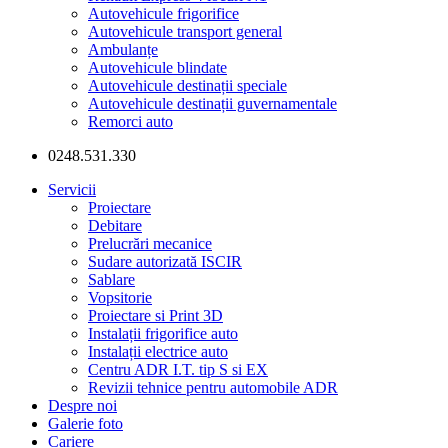
Autovehicule frigorifice
Autovehicule transport general
Ambulanțe
Autovehicule blindate
Autovehicule destinații speciale
Autovehicule destinații guvernamentale
Remorci auto
0248.531.330
Servicii
Proiectare
Debitare
Prelucrări mecanice
Sudare autorizată ISCIR
Sablare
Vopsitorie
Proiectare si Print 3D
Instalații frigorifice auto
Instalații electrice auto
Centru ADR I.T. tip S si EX
Revizii tehnice pentru automobile ADR
Despre noi
Galerie foto
Cariere