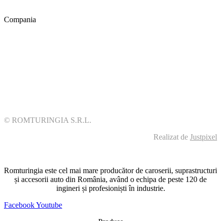
Centru ADR
Compania
Despre noi
Cariere
Galerie foto
Protecția datelor
Contact
© ROMTURINGIA S.R.L.
Realizat de
Justpixel
Romturingia este cel mai mare producător de caroserii, suprastructuri
și accesorii auto din România, având o echipa de peste 120 de
ingineri și profesioniști în industrie.
Facebook
Youtube