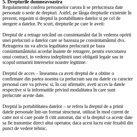
5. Drepturile dumneavoastra
Regulamentul confera persoanelor carora li se prelucreaza date
personale o serie de drepturi. Astfel, pe lânga drepturile existente în
prezent, regasim si dreptul la portabilitatea datelor si pe cel de
stergere a datelor. Pe scurt, drepturile pe care le aveti:
Dreptul de a retrage oricând un consimtamânt dat în vederea opririi
unei prelucrari a datelor care se bazeaza pe consimtamântul dvs.
Retragerea nu va afecta legalitatea prelucrarii pe baza
consimtamântului acordat înainte de retragere, pentru executarea
unui contract, in vederea indeplinirii unei obligatii legale sau in
scopul urmaririi intereselor noastre legitime.
Dreptul de acces – înseamna ca aveti dreptul de a obtine o
confirmare din partea noastra ca prelucram sau nu datele cu caracter
personal care va privesc si, în caz afirmativ, aveti acces la datele
respective si la informatiile privind modalitatea în care sunt
prelucrate aceste date.
Dreptul la portabilitatea datelor – se refera la dreptul de a primi
datele personale într-un format structurat, utilizat în mod curent de
catre noi si care poate fi citit automat, dar si la dreptul ca aceste date
sa fie transmise direct altui operator, daca acest lucru este fezabil din
punct de vedere tehnic.