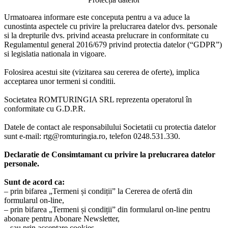
Urmatoarea informare este conceputa pentru a va aduce la
cunostinta aspectele cu privire la prelucrarea datelor dvs. personale
si la drepturile dvs. privind aceasta prelucrare in conformitate cu
Regulamentul general 2016/679 privind protectia datelor (“GDPR”)
si legislatia nationala in vigoare.
Folosirea acestui site (vizitarea sau cererea de oferte), implica
acceptarea unor termeni si conditii.
Societatea ROMTURINGIA SRL reprezenta operatorul în
conformitate cu G.D.P.R.
Datele de contact ale responsabilului Societatii cu protectia datelor
sunt e-mail: rtg@romturingia.ro, telefon 0248.531.330.
Declaratie de Consimtamant cu privire la prelucrarea datelor
personale.
Sunt de acord ca:
– prin bifarea „Termeni și condiții” la Cererea de ofertă din
formularul on-line,
– prin bifarea „Termeni și condiții” din formularul on-line pentru
abonare pentru Abonare Newsletter,
– sau prin acceptare cookies,