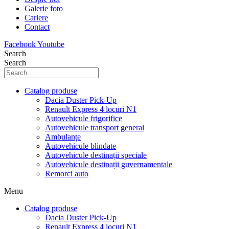
Galerie foto
Cariere
Contact
Facebook
Youtube
Search
Search
Catalog produse
Dacia Duster Pick-Up
Renault Express 4 locuri N1
Autovehicule frigorifice
Autovehicule transport general
Ambulanțe
Autovehicule blindate
Autovehicule destinații speciale
Autovehicule destinații guvernamentale
Remorci auto
Menu
Catalog produse
Dacia Duster Pick-Up
Renault Express 4 locuri N1