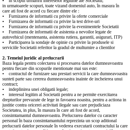
• in scopul urmaririi intereselor legitime ale Societatii;
in urmatoarele scopuri, toate vizand domeniul auto, în masura în
care ati fost de acord cu fiecare dintre ele :
• Furnizarea de informatii cu privire la oferte comerciale
• Furnizarea de informatii cu privire la test drive-uri
• Furnizarea de informatii cu privire la evenimentele Societatii
• Furnizarea de informatii de asistenta a nevoilor legate de
autovehicul (mentenanta, asistenta rutiera, garantii, asigurari, ITP)
• Participarea la sondaje de opinie cu privire la produsele si
serviciile Societatii referitor la gradul de multumire a clientilor
2. Temeiul juridic al prelucrarii
Baza legala pentru colectarea si procesarea datelor dumneavoastra
pentru fiecare din scopurile mentionate mai sus este:
• contractul de furnizare sau prestari servicii la care dumneavoastra
sunteti parte sau cererea dumneavoastra inainte de incheierea unui
contract;
• indeplinirea unei obligatii legale;
• interesul legitim al Societatii pentru a ne permite exercitarea
drepturilor prevazute de lege in favoarea noastra, pentru a actiona in
justitie contra oricerei activitati ilegale sau care prejudiciaza
Societatea, in plus, în masura în care ati fost de acord,
consimtamantul dumneavoastra. Prelucrarea datelor cu caracter
personal în baza consimtamantului reprezinta un scop aditional
prelucrarii datelor personale în vederea executarii contractului la care