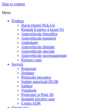
Skip to content
Menu
Produse
Dacia Duster Pick-Up
Renault Express 4 locuri N1
Autovehicule frigorifice
Autovehicule transport
Ambulanțe
Autovehicule blindate
Autovehicule speciale
Autovehicule guvernamentale
Remorci auto
Servicii
Proiectare
Debitare
Prelucrări mecanice
Sudare autorizată ISCIR
Sablare
Vopsitorie
Proiectare si Print 3D
Instalații electrice auto
Centru ADR
Despre noi