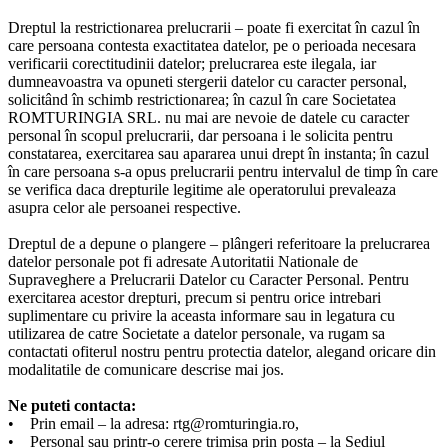
Dreptul la restrictionarea prelucrarii – poate fi exercitat în cazul în
care persoana contesta exactitatea datelor, pe o perioada necesara
verificarii corectitudinii datelor; prelucrarea este ilegala, iar
dumneavoastra va opuneti stergerii datelor cu caracter personal,
solicitând în schimb restrictionarea; în cazul în care Societatea
ROMTURINGIA SRL. nu mai are nevoie de datele cu caracter
personal în scopul prelucrarii, dar persoana i le solicita pentru
constatarea, exercitarea sau apararea unui drept în instanta; în cazul
în care persoana s-a opus prelucrarii pentru intervalul de timp în care
se verifica daca drepturile legitime ale operatorului prevaleaza
asupra celor ale persoanei respective.
Dreptul de a depune o plangere – plângeri referitoare la prelucrarea
datelor personale pot fi adresate Autoritatii Nationale de
Supraveghere a Prelucrarii Datelor cu Caracter Personal. Pentru
exercitarea acestor drepturi, precum si pentru orice intrebari
suplimentare cu privire la aceasta informare sau in legatura cu
utilizarea de catre Societate a datelor personale, va rugam sa
contactati ofiterul nostru pentru protectia datelor, alegand oricare din
modalitatile de comunicare descrise mai jos.
Ne puteti contacta:
• Prin email – la adresa: rtg@romturingia.ro,
• Personal sau printr-o cerere trimisa prin posta – la Sediul